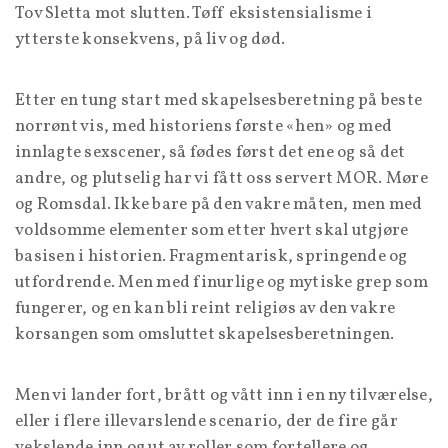
Tov Sletta mot slutten. Tøff eksistensialisme i
ytterste konsekvens, på liv og død.
Etter en tung start med skapelsesberetning på beste
norrønt vis, med historiens første «hen» og med
innlagte sexscener, så fødes først det ene og så det
andre, og plutselig har vi fått oss servert MOR. Møre
og Romsdal. Ikke bare på den vakre måten, men med
voldsomme elementer som etter hvert skal utgjøre
basisen i historien. Fragmentarisk, springende og
utfordrende. Men med finurlige og mytiske grep som
fungerer, og en kan bli reint religiøs av den vakre
korsangen som omsluttet skapelsesberetningen.
Men vi lander fort, brått og vått inn i en ny tilværelse,
eller i flere illevarslende scenario, der de fire går
vekslende inn og ut av roller som fortellere og