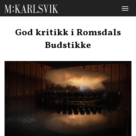
Toggl
naviga
God kritikk i Romsdals
Budstikke