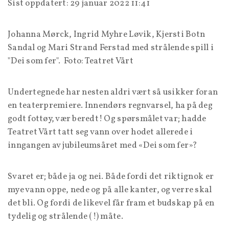
Sist oppdatert: 29 januar 2022 11:41
Johanna Mørck, Ingrid Myhre Løvik, Kjersti Botn
Sandal og Mari Strand Ferstad med strålende spill i
"Dei som fer". Foto: Teatret Vårt
Undertegnede har nesten aldri vært så usikker foran
en teaterpremiere. Innendørs regnvarsel, ha på deg
godt fottøy, vær beredt! Og spørsmålet var; hadde
Teatret Vårt tatt seg vann over hodet allerede i
inngangen av jubileumsåret med «Dei som fer»?
Svaret er; både ja og nei. Både fordi det riktignok er
mye vann oppe, nede og på alle kanter, og verre skal
det bli. Og fordi de likevel får fram et budskap på en
tydelig og strålende (!) måte.