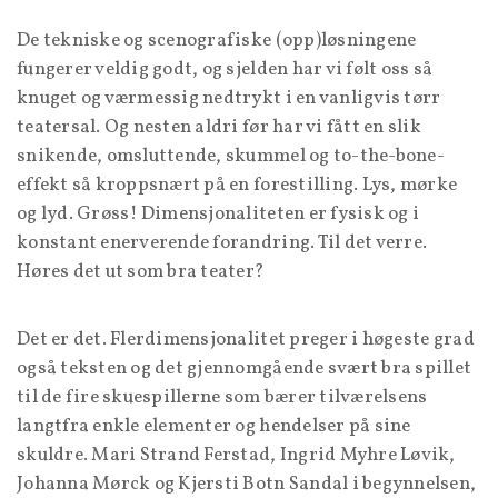
De tekniske og scenografiske (opp)løsningene
fungerer veldig godt, og sjelden har vi følt oss så
knuget og værmessig nedtrykt i en vanligvis tørr
teatersal. Og nesten aldri før har vi fått en slik
snikende, omsluttende, skummel og to-the-bone-
effekt så kroppsnært på en forestilling. Lys, mørke
og lyd. Grøss! Dimensjonaliteten er fysisk og i
konstant enerverende forandring. Til det verre.
Høres det ut som bra teater?
Det er det. Flerdimensjonalitet preger i høgeste grad
også teksten og det gjennomgående svært bra spillet
til de fire skuespillerne som bærer tilværelsens
langtfra enkle elementer og hendelser på sine
skuldre. Mari Strand Ferstad, Ingrid Myhre Løvik,
Johanna Mørck og Kjersti Botn Sandal i begynnelsen,