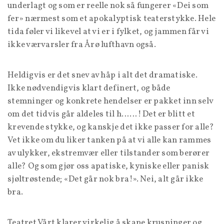
underlagt og som er reelle nok så fungerer «Dei som
fer» nærmest som et apokalyptisk teaterstykke. Hele
tida føler vi likevel at vi er i fylket, og jammen får vi
ikke værvarsler fra Årø lufthavn også.
Heldigvis er det snev av håp i alt det dramatiske.
Ikke nødvendigvis klart definert, og både
stemninger og konkrete hendelser er pakket inn selv
om det tidvis går aldeles til h……! Det er blitt et
krevende stykke, og kanskje det ikke passer for alle?
Vet ikke om du liker tanken på at vi alle kan rammes
av ulykker, ekstremvær eller tilstander som berører
alle? Og som gjør oss apatiske, kyniske eller panisk
sjøltrøstende; «Det går nok bra!». Nei, alt går ikke
bra.
Teatret Vårt klarer virkelig å skape krusninger og