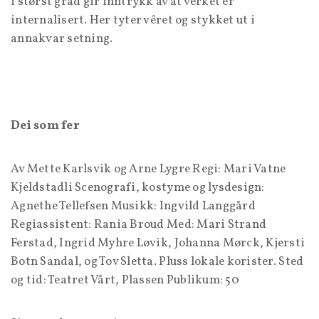
i størst grad gir inntrykk av at verket er
internalisert. Her tyter vêret og stykket ut i
annakvar setning.
Dei som fer
Av Mette Karlsvik og Arne Lygre Regi: Mari Vatne
Kjeldstadli Scenografi, kostyme og lysdesign:
Agnethe Tellefsen Musikk: Ingvild Langgård
Regiassistent: Rania Broud Med: Mari Strand
Ferstad, Ingrid Myhre Løvik, Johanna Mørck, Kjersti
Botn Sandal, og Tov Sletta. Pluss lokale korister. Sted
og tid: Teatret Vårt, Plassen Publikum: 50