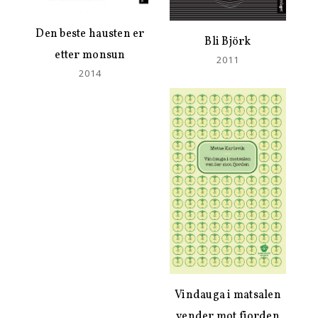
Den beste hausten er
Bli Björk
etter monsun
2011
2014
Vindauga i matsalen
vender mot fjorden